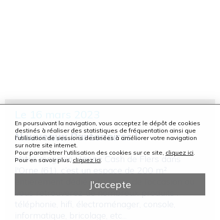
Le 16 mars 2023
En poursuivant la navigation, vous acceptez le dépôt de cookies
destinés à réaliser des statistiques de fréquentation ainsi que
Nouveaux Partenaires !
l'utilisation de sessions destinées à améliorer votre navigation
sur notre site internet.
Pour paramètrer l'utilisation des cookies sur ce site,
cliquez ici
.
Votre magasin Happy Cash de Flers dans
Pour en savoir plus,
cliquez ici
.
l'Orne (61), c’est un espace de 200 m²
entièrement dédié à l’univers de l’occasion où
J'accepte
vous retrouverez de nombreux produits :
téléphonie, hifi, électroménager, console,
informatique, bricolage, etc...