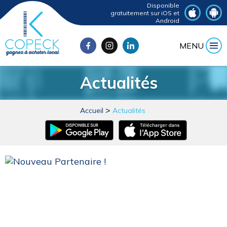
Disponible
gratuitement sur iOS et
Android
MENU
Actualités
Accueil
Actualités