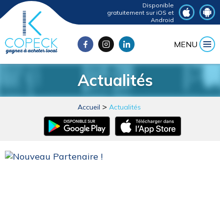
Disponible
gratuitement sur iOS et
Android
MENU
Actualités
Accueil
Actualités