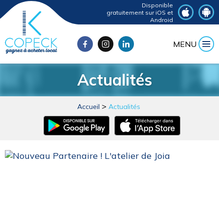
Disponible
gratuitement sur iOS et
Android
MENU
Actualités
Accueil
Actualités