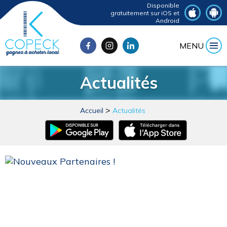
Disponible
gratuitement sur iOS et
Android
MENU
Actualités
Accueil
Actualités