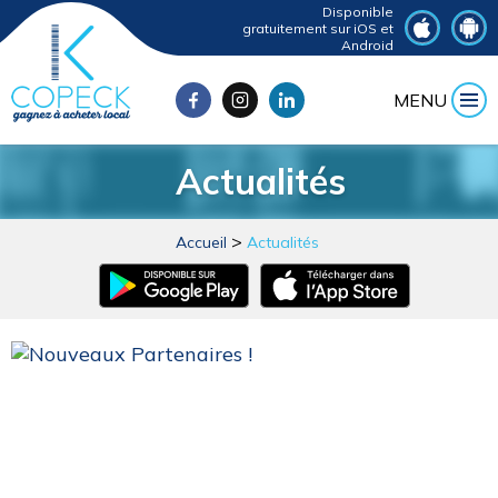
Disponible
gratuitement sur iOS et
Android
MENU
Actualités
Accueil
Actualités