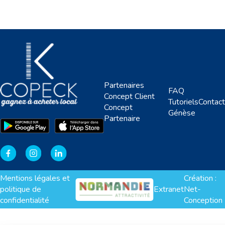
Partenaires
FAQ
Concept Client
Tutoriels
Contact
Concept
Génèse
Partenaire
Mentions légales et
Création :
politique de
Extranet
Net-
confidentialité
Conception