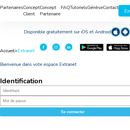
Partenaires
Concept
Concept
FAQ
Tutoriels
Génèse
Contact
Ex
Client
Partenaire
Disponible gratuitement sur iOS et Android
Accueil
>
Extranet
Bienvenue dans vote espace Extranet
Identification