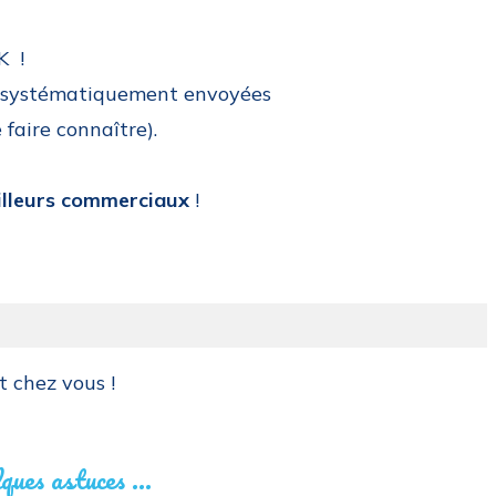
K !
nt systématiquement envoyées
 faire connaître).
lleurs commerciaux
!
 chez vous !
ues astuces ...