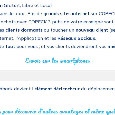
on
Gratuit, Libre et Local
ans locaux . Pas de
grands sites internet
sur COPEC
des achats avec COPECK 3 pubs de votre enseigne so
les
clients dormants
ou toucher un
nouveau client
(se
ternet, l'Application et les
Réseaux Sociaux.
 de
tout
pour vous ; et vos clients deviendront vos
mei
Envois sur les smartphones
hback devient l'
élément déclencheur
du déplacement
 pour découvrir d'autres avantages et même quelq