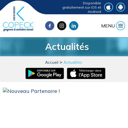
Disponible
gratuitement sur iOS et
Android
MENU
Actualités
Accueil
Actualités