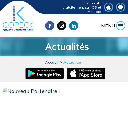
Disponible
gratuitement sur iOS et
Android
MENU
Actualités
Accueil
Actualités