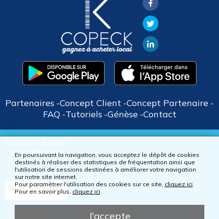
Partenaires
Concept Client
Concept Partenaire
FAQ
Tutoriels
Génèse
Contact
Mentions légales
et politique de
En poursuivant la navigation, vous acceptez le dépôt de cookies
confidentialité
destinés à réaliser des statistiques de fréquentation ainsi que
l'utilisation de sessions destinées à améliorer votre navigation
sur notre site internet.
Pour paramètrer l'utilisation des cookies sur ce site,
cliquez ici
.
Pour en savoir plus,
cliquez ici
.
Extranet
J'accepte