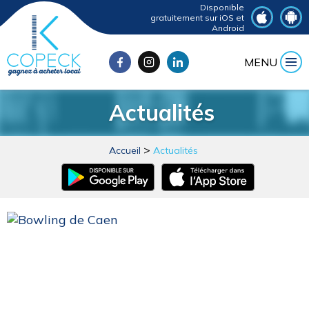
Disponible
gratuitement sur iOS et
Android
MENU
Actualités
Accueil
Actualités