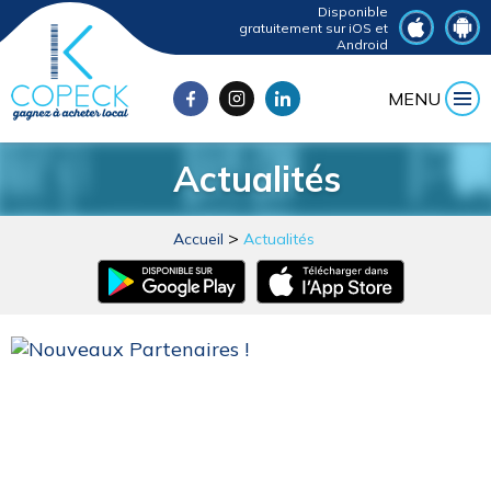
Disponible
gratuitement sur iOS et
Android
MENU
Actualités
Accueil
Actualités